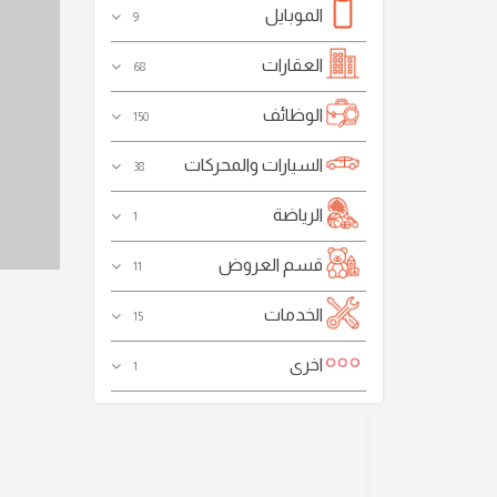
الموبايل
9
العقارات
68
الوظائف
150
السيارات والمحركات
38
الرياضة
1
قسم العروض
11
الخدمات
15
اخرى
1