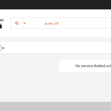
حم
to
No service Added until