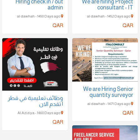
Hiring check in / out
We are hiring Project
admin
consultant - IT
al dawhah - 1450 Days ago
al dawhah - 1452 Days ago
QAR
QAR
We are Hiring Senior
quantity surveyor
وظائف تعليمية في قطر
| تقدم الان
al dawhah - 1471 Days ago
QAR
Al Aziziya - 1460 Days ago
QAR