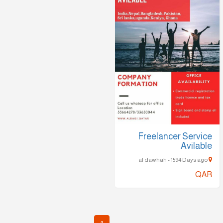
Freelancer Service
Avilable
al dawhah - 1594 Days ago
QAR