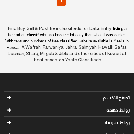
1
Find Buy ,Sell & Post free classifieds fo
r
Data Entry
listing a
free ad on
classifieds
has become lot easy than what it was earlier
.
With tens and hundreds of free
classified
website available is Ysells in
AlWafrah, Farwaniya, Jahra, Salmiyah, Hawalli, Safat,
Rawda ,
Dasman, Sharq, Mirgab & Jibla and other cities of Kuwait at
best prices on Ysells Classifieds.
تصفح الاقسام
روابط مهمة
روابط سريعة