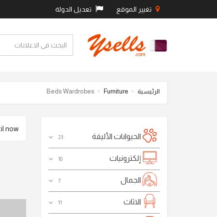
تغيير الموقع
تعديل الدولة
الرئيسية
Furniture
Beds Wardrobes
l now .
الحيوانات الأليفة
23
إلكترونيات
10
الجمال
7
الاثاث
11