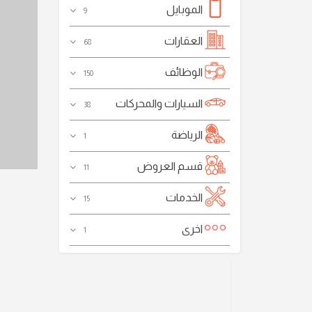
الموبايل
9
العقارات
68
الوظائف
150
السيارات والمحركات
38
الرياضة
1
قسم العروض
11
الخدمات
15
اخرى
1