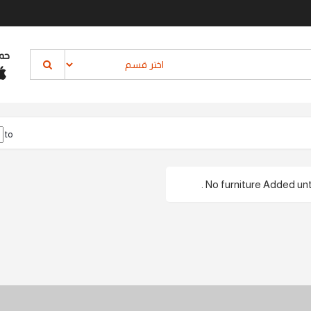
حم
to
No furniture Added unti