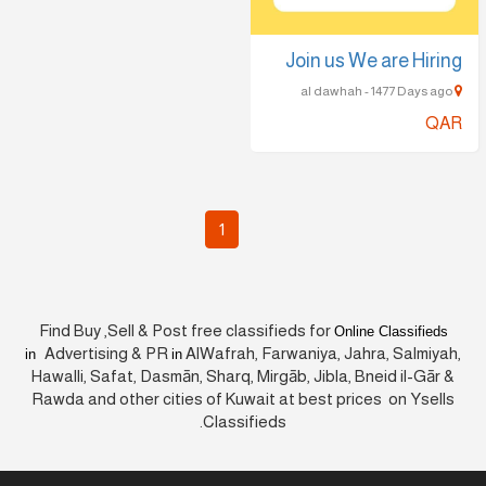
Join us We are Hiring
al dawhah - 1477 Days ago
QAR
1
Find Buy ,Sell & Post free classifieds for
Online Classifieds
Advertising & PR
AlWafrah, Farwaniya, Jahra, Salmiyah,
in
in
Hawalli, Safat, Dasmān, Sharq, Mirgāb, Jibla, Bneid il-Gār &
Rawda and other cities of Kuwait at best prices on Ysells
Classifieds.