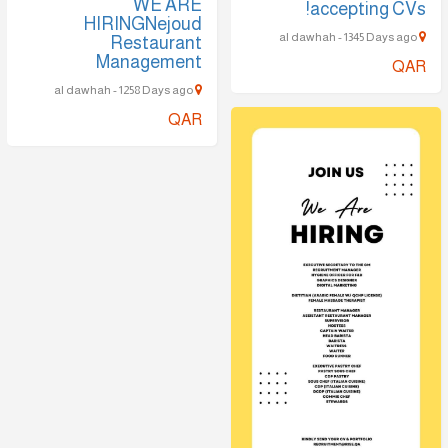
WE ARE
accepting CVs!
HIRINGNejoud
al dawhah - 1345 Days ago
Restaurant
Management
QAR
al dawhah - 1258 Days ago
QAR