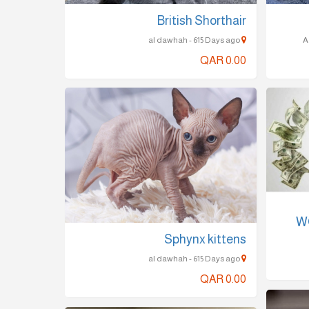
British Shorthair
al dawhah - 615 Days ago
QAR 0.00
W
Sphynx kittens
al dawhah - 615 Days ago
QAR 0.00