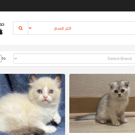
حم
to