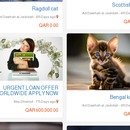
Scottis
Ragdoll cat
Ad Dawhah al Jadidah - 615 Days ago
QA
QAR 0.00
URGENT LOAN OFFER
ORLDWIDE APPLY NOW
Bengal k
Abu Dhalouf - 775 Days ago
QAR 600,000.00
QA