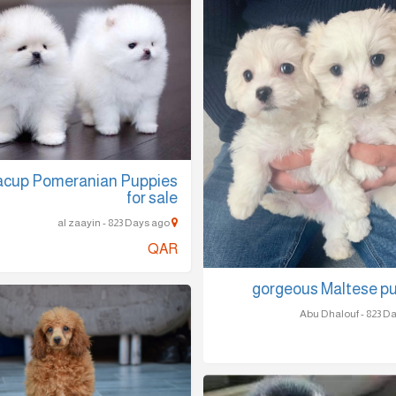
cup Pomeranian Puppies
for sale
al zaayin - 823 Days ago
QAR
gorgeous Maltese p