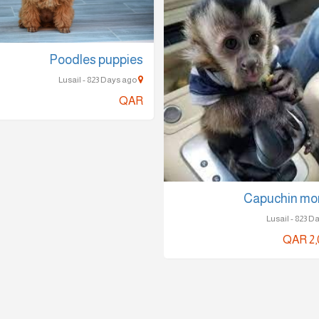
Poodles puppies
Lusail - 823 Days ago
QAR
Capuchin mo
QAR 2,