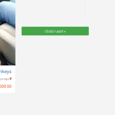
+ اضف اعلانك
nkeys
Lusail - 823 Days ago
000.00