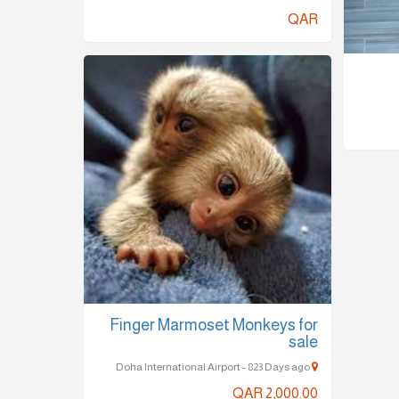
QAR
Finger Marmoset Monkeys for
sale
Doha International Airport - 823 Days ago
QAR 2,000.00