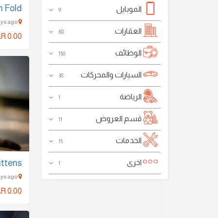
h Fold
الموبايل
9
Ad Dawhah al Jadidah - 615 Days ago
العقارات
68
R 0.00
الوظائف
150
السيارات والمحركات
38
الرياضة
1
قسم العروض
11
الخدمات
15
ittens
اخرى
1
Ad Dawhah al Jadidah - 615 Days ago
R 0.00