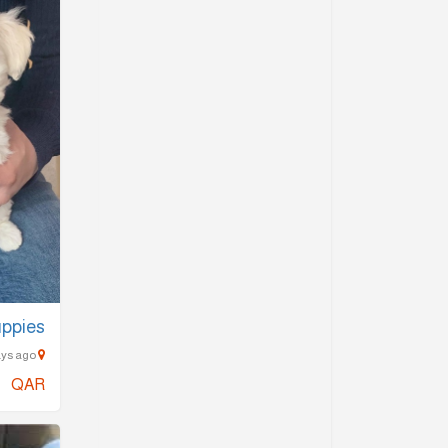
uppies
Abu Dhalouf - 823 Days ago
QAR