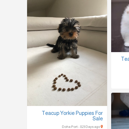
Tea
Teacup Yorkie Puppies For
Sale
Doha Port - 823 Days ago