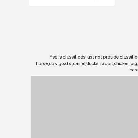
Ysells classifieds just not provide classifi
horse,cow,goats ,camel,ducks, rabbit,chicken,pig
incr