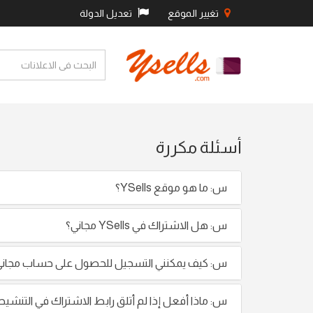
تغيير الموقع
تعديل الدولة
أسئلة مكررة
س: ما هو موقع YSells؟
س: هل الاشتراك في YSells مجاني؟
س: كيف يمكنني التسجيل للحصول على حساب مجاني مع ls
س: ماذا أفعل إذا لم أتلق رابط الاشتراك في التنشي